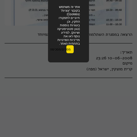
אתר זה משתמש
בקובצי 'עוגיות'
(Cookies)
חיוניים לתפקודו
התקין, וכן
בעוגיות נוספות
(כגון סטטיסטיקה
ושיווק). למידע
הרצאה במסגרת השתלמות למלווי הסעות בחינוך המיוחד
נוסף ראו את
מדיניות הפרטיות
בתחתית האתר.
מסכים/מסכימה
תאריך:
10-06-2008 23:26
מיקום
קרית מוצקין, ישראל (
מפה
)