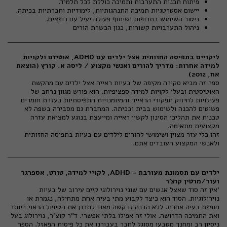
פיתוח תכנית התערבות ותמיכה כוללת לכל תלמיד.
יישום אסטרטגיות תמיכה התנהגותיות, לימודיות וחברתיות בכיתה.
ניטור השימוש בתרופות ושיתוף פעולה יעיל עם רופאים.
ניהול התערבויות קשורות, כגון הכשרת הורים
ליקויים בתפיסה החזותית אצל ילדים עם
ADHD
, אוטיזם ולקויות
למידה אחרות: מדריך להורים ואנשי מקצוע / ליסה א. קורץ (הוצאת
אח, 2012)
ספר זה מביא סקירה מקיפה של בעיות ראייה אצל ילדים עם מהקשת
האוטיסטית ובעלי לקויות למידה ספציפיות. הוא פורש מגוון נרחב של
פעילויות לחיזוק תפקודי הראייה והמיומנויות התפיסתיות בעזרת חומרים
פשוטים להכנה ולשימוש בבית ובכיתה. המחברת גם מסבירה בשפה לא
טכנית את תהליכי הסינון לקשיי ראייה ומייעצת בנוגע למציאת עזרה
מקצועית מתאימה.
זהו כלי עזר מצוין ושימושי להורים לילדים עם בעיות בתפיסה החזותית
ולאנשי המקצוע העובדים אִתם.
ילדים עם תסמונת מעורבת - ADHD, לקויי למידה, טורט, אספרגר
ועוד/מרטין קוצ'ר
'אין זה סוד שאצל אנשים עם שוני נוירולוגי קיים עירוב של בעיות
נוירולוגיות. הסוד הוא כיצד לקבוע מתי בעיה אחת מתחילה, נגמרת או
חופפת בעיה אחרת. ללא הבנה זו קשה מאוד לתכנן את הטיפול הראוי ביותר
ואת התמיכה הדרושה. אולי זה אפילו בלתי אפשרי. ד"ר קוצ'ר, נוירולוג בעל
ניסיון רב ומחנך מטבעו מסוגל לחבר בעבורנו את כל פיסות הפאזל. הספר