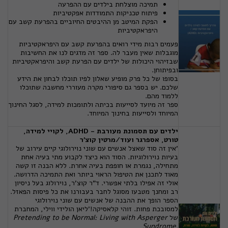
תמיכה מוצלחת בילדים עם ההפרעה
פיתוח טכניקות התמודדות אפקטיביות
הפקת המיטב מן ההיבטים החיוביים בהפרעת קשב עם
היפראקטיביות
פעמים רבות מידי רואים בהפרעת קשב עם היפראקטיביות
מוגבלות שאין מעבר לה. ספר זה מדגים לנו את החשיבות
שבזיהוי היכולות של ילדים עם הפרעת קשב והיפראקטיביות
ובפיתוחן.
בסופו של כל פרק מופיע שאלון לפיו תוכלו לבחון את הידע
שלכם. יש בספר גם סיפורי מקרה מעוררי מחשבה שתוכלו
ללמוד מהם.
ספר זה מיועד לסייעות בכיתה ולתומכות למידה, לסגל החינוך
המיוחד ולסייעות בחינוך המיוחד.
ילדים עם תסמונת מעורבת - ADHD, לקויי למידה,
טורט, אספרגר ועוד/מרטין קוצ'ר
'אין זה סוד שאצל אנשים עם שוני נוירולוגי קיים עירוב של
בעיות נוירולוגיות. הסוד הוא כיצד לקבוע מתי בעיה אחת
מתחילה, נגמרת או חופפת בעיה אחרת. ללא הבנה זו קשה
מאוד לתכנן את הטיפול הראוי ביותר ואת התמיכה הדרושה.
אולי זה אפילו בלתי אפשרי. ד"ר קוצ'ר, נוירולוג בעל ניסיון
רב ומחנך מטבעו מסוגל לחבר בעבורנו את כל פיסות הפאזל.
הספר הופך את ההבנה של אנשים עם שוני נוירולוגי
למסובכת פחות. זוהי קלאסיקה!'ליאן הולידי ווילי, המחברת
של
Pretending to be Normal: Living with Asperger
Syndrome.