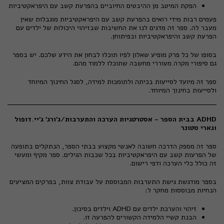
הפקת המיטב מן ההיבטים החיוביים בהפרעת קשב עם היפראקטיביות
פעמים רבות מידי רואים בהפרעת קשב עם היפראקטיביות מוגבלות שאין
מעבר לה. ספר זה מדגים לנו את החשיבות שבזיהוי היכולות של ילדים עם
הפרעת קשב והיפראקטיביות ובפיתוחן.
בסופו של כל פרק מופיע שאלון לפיו תוכלו לבחון את הידע שלכם. יש בספר
גם סיפורי מקרה מעוררי מחשבה שתוכלו ללמוד מהם.
ספר זה מיועד לסייעות בכיתה ולתומכות למידה, לסגל החינוך המיוחד
ולסייעות בחינוך המיוחד.
ADHD בבית הספר - אסטרטגיות הערכה והתערבות/ג'ורג' ג'יי.דופול
וגארי סטונר
ספר זה מספק הדרכה חשובה לאנשי מקצוע בבתי הספר, הנתקלים בתופעה
של הפרעות קשב עם היפראקטיביות בכל שכבות הגילים. ספר מקיף ומעשי
זה כולל כלי הערכה ודפי רישום.
בספר מודגשת גישת התערבות המבוססת על עבודת צוות, בפרקים המציעים
הנחיות מבוססות מחקר ל:
זיהוי והערכת ילדים עם
ADHD
וילדים בסיכון.
הבנת קשיי הלמידה הקשורים להפרעה זו.