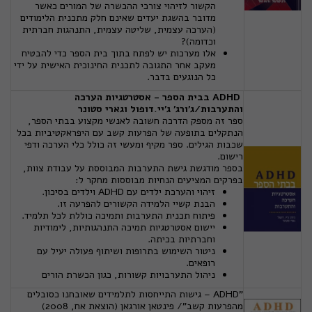
הקשור לזיהוי צורכי ההכשרה של המורים כאשר
מדובר בהשגת יעדים שאינם חלק מתכנית הלימודים
(הערכה עצמית, שליטה עצמית, התנהגות חברתית
וכדומה)?
אלו מערכות יש לפתח בתוך בית הספר כדי להבטיח
מעקב אחר התגובה לתכנית החינוכית האישית על ידי
כל הנוגעים בדבר.
ADHD בבית הספר - אסטרטגיות הערכה
והתערבות/ג'ורג' ג'יי.דופול וגארי סטונר
ספר זה מספק הדרכה חשובה לאנשי מקצוע בבתי הספר,
הנתקלים בתופעה של הפרעות קשב עם היפראקטיביות בכל
שכבות הגילים. ספר מקיף ומעשי זה כולל כלי הערכה ודפי
רישום.
בספר מודגשת גישת התערבות המבוססת על עבודת צוות,
בפרקים המציעים הנחיות מבוססות מחקר ל:
זיהוי והערכת ילדים עם
ADHD
וילדים בסיכון.
הבנת קשיי הלמידה הקשורים להפרעה זו.
פיתוח תכנית התערבות ותמיכה כוללת לכל תלמיד.
יישום אסטרטגיות תמיכה התנהגותיות, לימודיות
וחברתיות בכיתה.
ניטור השימוש בתרופות ושיתוף פעולה יעיל עם
רופאים.
ניהול התערבויות קשורות, כגון הכשרת הורים
"ADHD – גישות התייחסות לתלמידים שאובחנו כסובלים
מהפרעות קשב"/ פינטאן אורגאן (הוצאת אח, 2008)