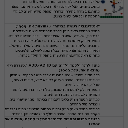
של ילדים ודרכים לשיפורם. המחבר מציע 8 כוחות
מוטיבציוניים אצל ילדים, ו-6 דרכים להגביר אותם. הספר
מתורגם בצורה בהירה וברורה ומספק מידע חשוב לבעלי
התסמונת ולבאים עימם במגע.
"אנטליגנציה רגשית בכיתה" / (הוצאת אח, 1999)
הספר ממחיש כיצד ניתן ללמד תלמידים לגשת לעבודתם
בביטחון, שאיפה, אמונה ואופטימיות – דרך מודעות לחוויה.
הספר מספק אסטרטגיות לשילוב האינטליגנציה הרגשית
בתכנית הלימודים, מגדיר רגשות שנחוצים להצלחה ומשלב
תיאוריה מחקר ופרקטיקה בכל הנוגע לשילוב אלמנטים
מתחום האינטליגנציה הרגשית בתפקוד הילד בכיתה.
כיצד לחנך וללמד ילדים עם ADD/ADHD /סנדרה ריף
(הוצאת אח, שנת 2009)
ספר מקיף ויסודי שיצא בתרגום עברי בשני חלקים, שמכוון
להורים ולמורים. הספר מעניק לקורא יידע, טיפים ועצות,
שכל קורא יוכל ליישם.
הספר מחולק למסגרות השונות, גיל הילד ובהתאם לרמת
המודעות לבעיה ולהתמודדות איתה.
למורים הספר מציע כלים לעבודה בכיתה, מתן שיעורי בית
ועבודה מול ההורים.
להורים הספר מציע סיוע וכלים בתחום הלימודי בבית ובבניית
הקשר עם בית הספר. הספר מומלץ הן להורים והן למורים
.
הכוונת התנהגותם של ילדים/קתרין ג' קוולס (הוצאת אח
2002)