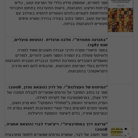
ספר למורים, שמספק מידע כללי על הפרעת קשב, כלים
לניתוח ועיצוב התנהגות, גישות התערבות בתחום החברתי
והתייחוסת לקשיים נלווים העשויים להופיע בשילוב עם
הפרעת קשב. הספר כתוב בצורה בהירה ומציע טיפים
מעשיים להתנהגות בכיתה.
"בתנועה מתמדת"/ מלכה מרגלית. (הוצאת פועלים,
שנת 1987).
בספר תיאורי מקרה ודרכי עבודה חשובים מאוד למורה
ולשיתוף פעולה בין המורה הספר חשוב להורים, למורים
ומטפלים העובדים במערכת החינוך ובבניית תוכנית התנהגות
לילדים בעלי הפרעות התנהגות, שהבסיס להם הוא מרכיב
היפראקטיבי בהתנהגות.
"המיתוס של העצלנות"/ מל לוין (הוצאת מודן, 2008).
ספר בו כותב המחבר על גורמים אפשריים לקבלת תמונה של
ילד עצלן, בפרספקטיבה של לקויות למידה.
הפרק התשיעי העוסק ב"מחוללי התפוקה" הוא פרק חשוב,
מעשי ותורם לאנשים בעלי קשיי התארגנות למצוא בפרק זה
ובפרקים אחריו, כלים לשיפור התפקוד והיעילות .
"פריצת דרך במוטיבציה"/ ריצ'ארד לבוי (הוצאת אמציה,
2008)
ספר חשוב של לבוי, שמציע גורמים אפשרים לחוסר מוטיבציה