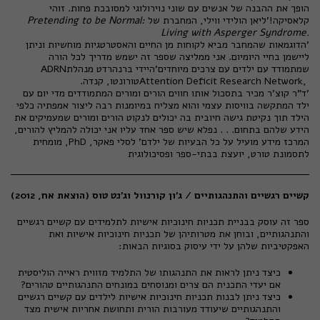
הופך את ההבנה של אנשים עם שוני נוירולוגי למסובכת פחות. זוהי
קלאסיקה!'ליאן הולידי ווילי, המחברת של
Pretending to be Normal:
Living with Asperger Syndrome.
'הדוגמאות שהמחבר מביא לקוחות מן החיים והאסטרטגיות מוחשיות וניתן
ליישמן בחיי היומיום. אני ממליצה שספר זה ישמש מדריך לכל הורה
שמתמודד עם ילדים עם צרכים מיוחדים'היידי ברנהרדט מנהלת
ADRN
Attention Deficit Research Network,
טורונטו, קנדה.
'ד"ר קוצ'ר מכיר בתסכול אותו חווים הורים ומורים המתמודדים מדי יום עם
ילד המתקשה בוויסות עצמי והוא מצליח במיומנות רבה ליצור אמפתיה כלפי
הילד תוך נקיטת גישה חיובית בה יכולים לנקוט הורים ומורים שמעמיקים את
הידע שלהם בתחום. . . נפלא שיש ספר אחד עליו אני יכולה להמליץ להורים,
המרכז מידע מועיל על כל הבעיות של ילדם' לסלי פאקר,
PhD
, מומחית
לתסמונת טורט, יועצת בבתי-ספר ופסיכולוגית
קשיים רגשיים והתנהגותיים / ג'ון קורנוול וג'נט טוס (הוצאת אח, 2012)
ספר זה עוסק בבניית תכניות חינוכיות אישיות לתלמידים עם קשיים רגשיים
והתנהגותיים, ובוחן את מטרותיהן של תכניות חינוכיות אישיות ואת
האפקטיביות שלהן על ידי עיסוק בסוגיות הבאות:
כיצד ניתן לראות את התנהגותו של התלמיד מזווית ראייה הוליסטית
אם יעדי התכנית הם צרים ומנוסחים במונחים התנהגותיים טהורים?
כיצד ניתן לבנות תכניות חינוכיות אישיות לילדים עם קשיים רגשיים
והתנהגותיים שיעודד מעורבות הורית ותחושת אחריות אישית מצד