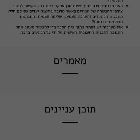
התלמיד?
האם תכניות חינוכיות אישיות אכן אפקטיביות בכל הקשור לזיהוי
צורכי ההכשרה של המורים כאשר מדובר בהשגת יעדים שאינם חלק
מתכנית הלימודים (הערכה עצמית, שליטה עצמית, התנהגות
חברתית וכדומה)?
אלו מערכות יש לפתח בתוך בית הספר כדי להבטיח מעקב אחר
התגובה לתכנית החינוכית האישית על ידי כל הנוגעים בדבר.
מאמרים
תוכן עניינים