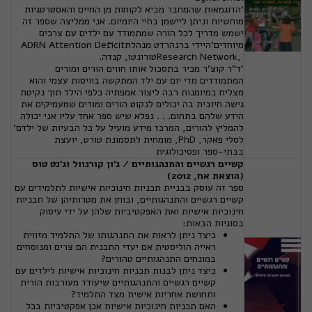
'הדוגמאות שהמחבר מביא לקוחות מן החיים והאסטרטגיות
מוחשיות וניתן ליישמן בחיי היומיום. אני ממליצה שספר זה
ישמש מדריך לכל הורה שמתמודד עם ילדים עם צרכים
מיוחדים'היידי ברנהרדט מנהלת
ADRN Attention Deficit
Research Network,
טורונטו, קנדה.
'ד"ר קוצ'ר מכיר בתסכול אותו חווים הורים ומורים
המתמודדים מדי יום עם ילד המתקשה בוויסות עצמי והוא
מצליח במיומנות רבה ליצור אמפתיה כלפי הילד תוך נקיטת
גישה חיובית בה יכולים לנקוט הורים ומורים שמעמיקים את
הידע שלהם בתחום. . . נפלא שיש ספר אחד עליו אני יכולה
להמליץ להורים, המרכז מידע מועיל על כל הבעיות של ילדם'
לסלי פאקר,
PhD
, מומחית לתסמונת טורט, יועצת
בבתי-ספר ופסיכולוגית
קשיים רגשיים והתנהגותיים / ג'ון קורנוול וג'נט טוס
(הוצאת אח, 2012)
ספר זה עוסק בבניית תכניות חינוכיות אישיות לתלמידים עם
קשיים רגשיים והתנהגותיים, ובוחן את מטרותיהן של תכניות
חינוכיות אישיות ואת האפקטיביות שלהן על ידי עיסוק
בסוגיות הבאות:
כיצד ניתן לראות את התנהגותו של התלמיד מזווית
ראייה הוליסטית אם יעדי התכנית הם צרים ומנוסחים
במונחים התנהגותיים טהורים?
כיצד ניתן לבנות תכניות חינוכיות אישיות לילדים עם
קשיים רגשיים והתנהגותיים שיעודד מעורבות הורית
ותחושת אחריות אישית מצד התלמיד?
האם תכניות חינוכיות אישיות אכן אפקטיביות בכל