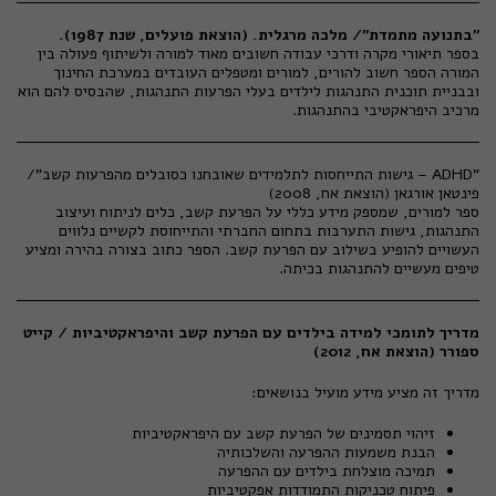
"בתנועה מתמדת"/ מלכה מרגלית. (הוצאת פועלים, שנת 1987).
בספר תיאורי מקרה ודרכי עבודה חשובים מאוד למורה ולשיתוף פעולה בין
המורה הספר חשוב להורים, למורים ומטפלים העובדים במערכת החינוך
ובבניית תוכנית התנהגות לילדים בעלי הפרעות התנהגות, שהבסיס להם הוא
מרכיב היפראקטיבי בהתנהגות.
"ADHD – גישות התייחסות לתלמידים שאובחנו כסובלים מהפרעות קשב"/
פינטאן אורגאן (הוצאת אח, 2008)
ספר למורים, שמספק מידע כללי על הפרעת קשב, כלים לניתוח ועיצוב
התנהגות, גישות התערבות בתחום החברתי והתייחוסת לקשיים נלווים
העשויים להופיע בשילוב עם הפרעת קשב. הספר כתוב בצורה בהירה ומציע
טיפים מעשיים להתנהגות בכיתה.
מדריך לתומכי למידה בילדים עם הפרעת קשב והיפראקטיביות / קייט
ספורר (הוצאת אח, 2012)
מדריך זה מציע מידע מועיל בנושאים:
זיהוי תסמינים של הפרעת קשב עם היפראקטיביות
הבנת משמעות ההפרעה והשלכותיה
תמיכה מוצלחת בילדים עם ההפרעה
פיתוח טכניקות התמודדות אפקטיביות