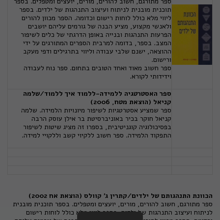
ספר מתורגם, חשוב להורים, מורים, יועצים ומטפלים. בספר
תוכנית מובנית לניתוח ועיצוב התנהגות של ילדים. בספר
ליווי מלא כולל לוחות רישום וכדומה. הספר מכוון להורים
ולאנשי מקצוע, מציע הבנה של גורמים עליהם יושבים
הפרעות התנהגות ובנייה באופן הדרגתי של כלים לשיפור
המצב. בספר, בדומה למרבית הספרים המתורגים על ידי
ההוצאה, ישנם שלבי עבודה וליווי בתרגילים ודפי מעקב
ורישום.
ספר חשוב מאוד ואחד הטובים בתחום. ספר נוח לעבודה
וידידותי לקורא.
ספר האסטרטגיה ללמידה-ללמוד איך ללמוד/שלמה
קניאל (הוצאת מטח, 2006)
ספר שמציע אסטרטגיות לשיפור מיונויות הלמידה. שלמה
קניאל חוקר בכיר באוניברסיטת בר אילן עוסק הרבה
בפסיכולוגיה קוגניטיבית, בספרו זה מציג שיטות לשיפור
התפקוד הלמידה. ספר חשוב ללקיוי קשב וללקויי למידה.
הכוונת התנהגותם של ילדים/קתרין ג' קוולס (הוצאת אח 2002)
ספר מתורגם, חשוב להורים, מורים, יועצים ומטפלים. בספר תוכנית מובנית
לניתוח ועיצוב התנהגות של ילדים. בספר ליווי מלא כולל לוחות רישום