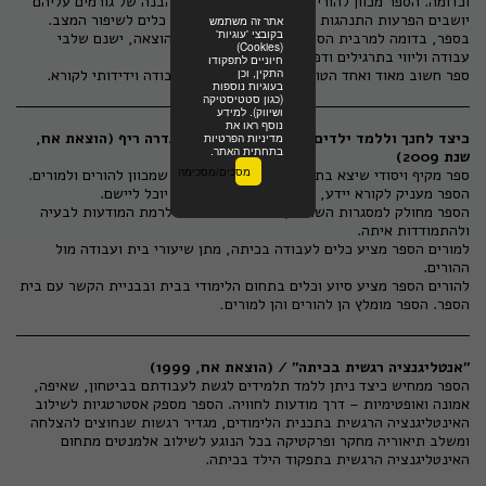
וכדומה. הספר מכוון להורים ולאנשי מקצוע, מציע הבנה של גורמים עליהם
יושבים הפרעות התנהגות ובנייה באופן הדרגתי של כלים לשיפור המצב.
אתר זה משתמש
בקובצי 'עוגיות'
בספר, בדומה למרבית הספרים המתורגים על ידי ההוצאה, ישנם שלבי
(Cookies)
עבודה וליווי בתרגילים ודפי מעקב ורישום.
חיוניים לתפקודו
התקין, וכן
ספר חשוב מאוד ואחד הטובים בתחום. ספר נוח לעבודה וידידותי לקורא.
בעוגיות נוספות
(כגון סטטיסטיקה
ושיווק). למידע
נוסף ראו את
כיצד לחנך וללמד ילדים עם ADD/ADHD /סנדרה ריף (הוצאת אח,
מדיניות הפרטיות
בתחתית האתר.
שנת 2009)
מסכים/מסכימה
ספר מקיף ויסודי שיצא בתרגום עברי בשני חלקים, שמכוון להורים ולמורים.
הספר מעניק לקורא יידע, טיפים ועצות, שכל קורא יוכל ליישם.
הספר מחולק למסגרות השונות, גיל הילד ובהתאם לרמת המודעות לבעיה
ולהתמודדות איתה.
למורים הספר מציע כלים לעבודה בכיתה, מתן שיעורי בית ועבודה מול
ההורים.
להורים הספר מציע סיוע וכלים בתחום הלימודי בבית ובבניית הקשר עם בית
הספר. הספר מומלץ הן להורים והן למורים
.
"אנטליגנציה רגשית בכיתה" / (הוצאת אח, 1999)
הספר ממחיש כיצד ניתן ללמד תלמידים לגשת לעבודתם בביטחון, שאיפה,
אמונה ואופטימיות – דרך מודעות לחוויה. הספר מספק אסטרטגיות לשילוב
האינטליגנציה הרגשית בתכנית הלימודים, מגדיר רגשות שנחוצים להצלחה
ומשלב תיאוריה מחקר ופרקטיקה בכל הנוגע לשילוב אלמנטים מתחום
האינטליגנציה הרגשית בתפקוד הילד בכיתה.