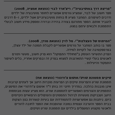
"פריצת דרך במוטיבציה"/ ריצ'ארד לבוי (הוצאת אמציה, 2008)
ספר חשוב של לבוי, שמציע גורמים אפשרים לחוסר מוטיבציה של ילדים
ודרכים לשיפורם. המחבר מציע 8 כוחות מוטיבציוניים אצל ילדים, ו-6 דרכים
להגביר אותם. הספר מתורגם בצורה בהירה וברורה ומספק מידע חשוב לבעלי
התסמונת ולבאים עימם במגע.
"המיתוס של העצלנות"/ מל לוין (הוצאת מודן, 2008).
ספר בו כותב המחבר על גורמים אפשריים לקבלת תמונה של ילד עצלן,
בפרספקטיבה של לקויות למידה.
הפרק התשיעי העוסק ב"מחוללי התפוקה" הוא פרק חשוב, מעשי ותורם
לאנשים בעלי קשיי התארגנות למצוא בפרק זה ובפרקים אחריו, כלים לשיפור
התפקוד והיעילות .
טיקים תסמונת טורט/אוטום צ'ודהורי (הוצאת אח)
תסמונת טורט והפרעות טיקים הן הפרעות מוכרות היטב אך לעתים קרובות
אינן מובנות כהלכה. במדריך חיוני זה בוחן ד"ר אוטום צ'ודהורי את הסימנים,
התסמינים והגורמים האפשריים לתסמונת טורט. הוא מציע עצות מבוססות
היטב וטכניקות מעשיות לניהול התסמינים והטיפולים הרפואיים הקיימים
כיום. ניתנות גם אסטרטגיות להתמודדות עם בעיות קשורות כגון הצקות
בבית הספר והערכה עצמית נמוכה שהופכות את הספר לחובה להורים
ולאנשי מקצוע המטפלים בילדים עם תסמונת טורט וטיקים.