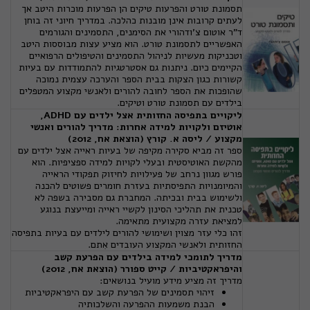
תסמונת טורט והפרעות טיקים הן הפרעות מוכרות היטב אך
לעתים קרובות אינן מובנות כהלכה. במדריך חיוני זה בוחן
ד"ר אוטום צ'ודהורי את הסימנים, התסמינים והגורמים
האפשריים לתסמונת טורט. הוא מציע עצות מבוססות היטב
וטכניקות מעשיות לניהול התסמינים והטיפולים הרפואיים
הקיימים כיום. ניתנות גם אסטרטגיות להתמודדות עם בעיות
קשורות כגון הצקות בבית הספר והערכה עצמית נמוכה
שהופכות את הספר לחובה להורים ולאנשי מקצוע המטפלים
בילדים עם תסמונת טורט וטיקים.
ליקויים בתפיסה החזותית אצל ילדים עם
ADHD
,
אוטיזם ולקויות למידה אחרות: מדריך להורים ואנשי
מקצוע / ליסה א. קורץ (הוצאת אח, 2012)
ספר זה מביא סקירה מקיפה של בעיות ראייה אצל ילדים עם
מהקשת האוטיסטית ובעלי לקויות למידה ספציפיות. הוא
פורש מגוון נרחב של פעילויות לחיזוק תפקודי הראייה
והמיומנויות התפיסתיות בעזרת חומרים פשוטים להכנה
ולשימוש בבית ובכיתה. המחברת גם מסבירה בשפה לא
טכנית את תהליכי הסינון לקשיי ראייה ומייעצת בנוגע
למציאת עזרה מקצועית מתאימה.
זהו כלי עזר מצוין ושימושי להורים לילדים עם בעיות בתפיסה
החזותית ולאנשי המקצוע העובדים אִתם.
מדריך לתומכי למידה בילדים עם הפרעת קשב
והיפראקטיביות / קייט ספורר (הוצאת אח, 2012)
מדריך זה מציע מידע מועיל בנושאים:
זיהוי תסמינים של הפרעת קשב עם היפראקטיביות
הבנת משמעות ההפרעה והשלכותיה