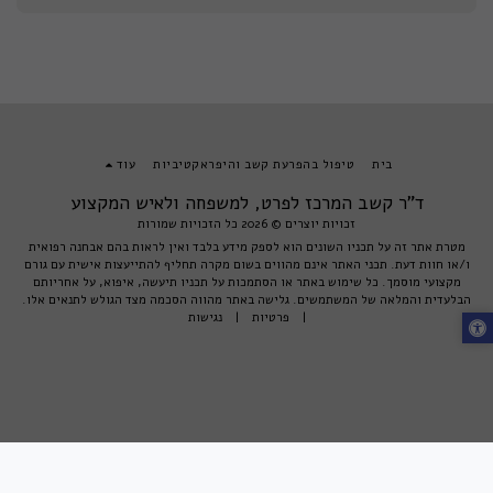
בית
טיפול בהפרעת קשב והיפראקטיביות
עוד
ד"ר קשב המרכז לפרט, למשפחה ולאיש המקצוע
זכויות יוצרים © 2026 כל הזכויות שמורות
מטרת אתר זה על תכניו השונים הוא לספק מידע בלבד ואין לראות בהם אבחנה רפואית
ו/או חוות דעת. תכני האתר אינם מהווים בשום מקרה תחליף להתייעצות אישית עם גורם
מקצועי מוסמך. כל שימוש באתר או הסתמכות על תכניו תיעשה, איפוא, על אחריותם
הבלעדית והמלאה של המשתמשים. גלישה באתר מהווה הסכמה מצד הגולש לתנאים אלו.
|
פרטיות
|
נגישות