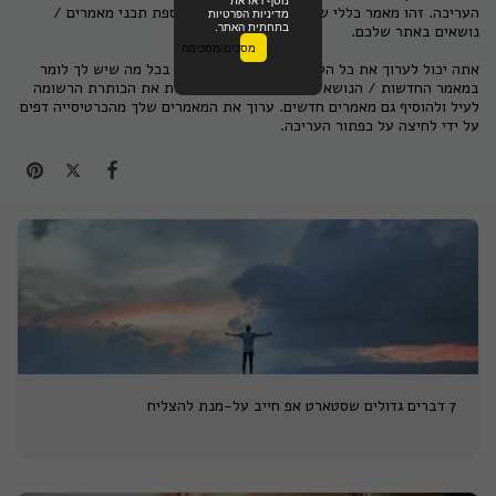
העריכה. זהו מאמר כללי שתוכלו להשתמש בו להוספת תכני מאמרים /
מדיניות הפרטיות
בתחתית האתר.
נושאים באתר שלכם.
מסכים/מסכימה
אתה יכול לערוך את כל הטקסט הזה ולהחליף אותו בכל מה שיש לך לומר
במאמר החדשות / הנושא שלך. אתה יכול גם לשנות את הכותרת הרשומה
לעיל ולהוסיף גם מאמרים חדשים. ערוך את המאמרים שלך מהכרטיסייה דפים
על ידי לחיצה על כפתור העריכה.
7 דברים גדולים שסטארט אפ חייב על-מנת להצליח