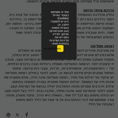
ששותפות גורל מפחיתה מתח ויוצרת תחושת שייכות והעצמה.
הדרכת צוותי הוראה
אתר זה משתמש
כחלק מהדרכת המשפחות ועיצוב ההתנהגות נדרשת הכוונה של צוות בית
בקובצי 'עוגיות'
(Cookies)
הספר בדרכים בהם ניתן להפיק מהילד את הפוטנציאל הטמון בו. בהדרכת
חיוניים לתפקודו
הצוות קיימת התייחסות להתאמות קליניות, שהשכיחות ביניהן- תוספת זמן,
התקין, וכן
הפסקות יזומות ופירוק מטלות מורכבות למטלות משנה. המלצה זו חשובה
בעוגיות נוספות
(כגון סטטיסטיקה
מאוד, היות שעבודה משותפת הורים-מורים-והילד יכולה לעזור מאוד
ושיווק). למידע
במימוש הפוטנציאל של הילד.
נוסף ראו את
מדיניות הפרטיות
בתחתית האתר.
רפואה משלימה
מסכים/מסכימה
אין פתרונות מהירים להפרעות קשב ולא קיימות תרופות או טיפולים
אלטרנטיביים שיגרמו להעלמות הבעיה - הרכיב של הקשב קיים בכולנו,
תפקודו משתנה מאדם לאדם. אצל אנשים המאובחנים בהפרעת קשב, תכונה
זו קיצונית יותר. הרפואה המשלימה מטפלת ביעילות טובה בדברם הנלווים,
קרי – היפראקטיביות, אימפולסיביות, חרדות, מצבי רוח וכדומה. תחומי
הטיפול מגוונים וקיים מידעון לנושא זה. חשוב לזכור בשילוב רפואה משלימה
יש שיקול של יעילות מול מחיר. רפואה משלימה אינה זולה, אולם משפרת את
איכות חייו של המטופל. יעילות הטיפול מותנית בפנייה למומחה בתחומו.
שילוב הרכיבים שפורטו מהווה התערבות יעילה בנושא של הפרעות קשב.
חשוב לזכור שהפרעת קשב איננה מחלה, ואיננה נכות. לילד בעל לקות קשב
יש יכולות מימוש כמו לכל ילד אחר, השאלה היא הדרך. טיפול משולב מהווה
צורך שמתאם את דרכי ההתערבות על פי קשיו של הילד למען מימוש
רצונותיו של הילד.