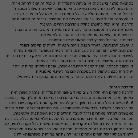
כתוצאה מרצף כישלונות או בעיות התמודדות. טיפול זה יכול להיות ארוך,
והוא מכוון לעבד תהליכים רגשיים בחיי המטופל. שיטות הטיפול מגוונות,
וטיפול זה אינו מהווה המלצה לכלל המאובחנים, אלא על פי צורך קליני.
ב. העצמה: טיפול קצר שנועד להעצים את המטופל. טיפול זה מהווה יותר
הדרכה, והוא יכול להינתן כחלק מ
הדרכת הורים
. הטיפול
מלמד את בעל התסמונת כיצד לעבוד עם הפרעת הקשב, מה טוב ובמה
נדרשת יותר השקעה או חיפוש דרכים אחרות לממש את
יכולותיו. הטיפול מומלץ לכל המאובחנים בתסמונת.
ג. עיצוב התנהגות: לאחר הבנת מהות הבעיה, לעיתים קיימים דפוסי
התנהגות שיש רצון וכוונה לשנותם, זיהוי הבעיה מאפשר הקצאת כוחות
לשינוי. המטפל עובד עם המטופל וסביבתו התומכת על חיזוק רכיבים חיוביים
בהתנהגות המטופל והכחדת הרגלי התנהגות בלתי-רצויים.
ד. טיפול חברתי: טיפול שיכול להינתן אישית, אולם יעילותו פחותה. יותר
יעיל הוא לבצע טיפול זה במסגרת קבוצה לשינוי מיומנויות
חברתיות. טיפול זה אינו מהווה חובה, אלא מותאם קונקרטית למטופל.
הדרכת הורים
הדרכה להורים היא חלק חשוב מאוד באופן ההתמודדות. ניתן לעשות זאת
באופן יחידני או במסגרת סדנת הורים. הדרכת הורים היא תהליך קצר, המונה
8-6 פגישות לכל היותר. בהמשך ניתן לבצע מעקב אחת לתקופה שנקבעת
על פי הצורך הקליני. לכל אחת מהשיטות יש את היתרונות שלה. סדנת הורים
מאפשרת למידה מאחרים ודרך לעבד תהליכים ללא השתתפות אקטיבית.
חסרונה הוא בכך שהיא אינה מתמקדת בילד שלכם אלא באופן כללי. להדרכת
הורים יש את היתרון של הדיסקרטיות, התייחסות אישית לכל מקרה לגופו, יש
יותר ביטחון בהבאת בעיות מהחיים. חסרונה הוא בכך שהיא אינה מאפשרת
ללמוד מניסיון של הורים אחרים ו/או להשתתף בחוויות משותפות- ידוע