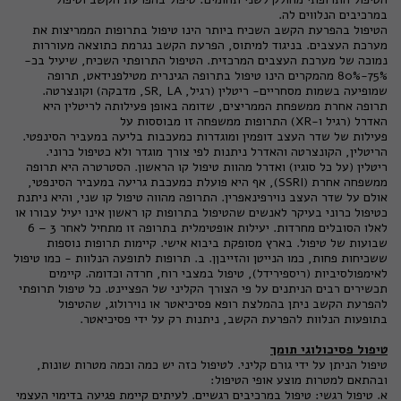
במרכיבים הנלווים לה.
הטיפול בהפרעת הקשב השכיח ביותר הינו טיפול בתרופות הממריצות את
מערכת העצבים. בניגוד למיתוס, הפרעת הקשב נגרמת כתוצאה מעוררות
נמוכה של מערכת העצבים המרכזית. הטיפול התרופתי השכיח, שיעיל בכ-
75%-80% מהמקרים הינו טיפול בתרופה הגינרית מטילפנידאט, תרופה
שמופיעה בשמות מסחריים- ריטלין (רגיל, SR, LA, מדבקה) וקונצרטה.
תרופה אחרת ממשפחת הממריצים, שדומה באופן פעילותה לריטלין היא
האדרל (רגיל ו-XR) התרופות ממשפחה זו מבוססות על
פעילות של שדר העצב דופמין ומוגדרות כמעכבות בליעה במעביר הסינפטי.
הריטלין, הקונצרטה והאדרל ניתנות לפי צורך מוגדר ולא כטיפול כרוני.
ריטלין (על כל סוגיו) ואדרל מהוות טיפול קו הראשון. הסטרטרה היא תרופה
ממשפחה אחרת (SSRI), אף היא פועלת כמעכבת גריעה במעביר הסינפטי,
אולם על שדר העצב נוירפינאפרין. התרופה מהווה טיפול קו שני, והיא ניתנת
כטיפול כרוני בעיקר לאנשים שהטיפול בתרופות קו ראשון אינו יעיל עבורו או
לאלו הסובלים מחרדות. יעילות אופטימלית בתרופה זו מתחיל לאחר 3 – 6
שבועות של טיפול. בארץ מסופקת ביבוא אישי. קיימות תרופות נוספות
ששכיחות פחות, כמו הנייטן והזייבןן. ב. תרופות לתופעה הנלוות - כמו טיפול
לאימפולסיביות (ריספירידל), טיפול במצבי רוח, חרדה וכדומה. קיימים
תכשירים רבים הניתנים על פי הצורך הקליני של הפציינט. כל טיפול תרופתי
להפרעת הקשב ניתן בהמלצת רופא פסיכיאטר או נוירולוג, שהטיפול
בתופעות הנלוות להפרעת הקשב, ניתנות רק על ידי פסיכיאטר.
טיפול פסיכולוגי תומך
טיפול הניתן על ידי גורם קליני. לטיפול כזה יש כמה וכמה מטרות שונות,
ובהתאם למטרות מוצע אופי הטיפול:
א. טיפול רגשי: טיפול במרכיבים רגשיים. לעיתים קיימת פגיעה בדימוי העצמי