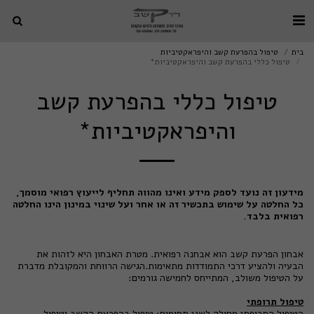
בית
טיפול בהפרעת קשב והיפראקטיביות
טיפול כללי בהפרעת קשב והיפראקטיביות*
טיפול כללי בהפרעת קשב
והיפראקטיביות*
מידעון זה נועד לספק מידע ואינו מהווה תחליף לייעוץ רפואי מוסמך,
כל החלטה על שימוש בתכשיר זה או אחר ועל שינוי במינון הינו החלטה
רפואית בלבד.
אבחון הפרעת קשב הוא אבחנה רפואית. מטרת האבחון היא לזהות את
הבעיה ולהציע דרכי התמודדות מתאימות.הגישה הרווחת והמקובלת מדברת
על הטיפול משולב, המתייחס לחמישה גורמים:
טיפול תרופתי
הטיפול התרופתי מחולק לשני תחומים: טיפול בהפרעת הקשב וטיפול