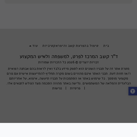
בית
טיפול בהפרעת קשב והיפראקטיביות
עוד
ד"ר קשב המרכז לפרט, למשפחה ולאיש המקצוע
זכויות יוצרים © 2026 כל הזכויות שמורות
מטרת אתר זה על תכניו השונים הוא לספק מידע בלבד ואין לראות בהם אבחנה רפואית
ו/או חוות דעת. תכני האתר אינם מהווים בשום מקרה תחליף להתייעצות אישית עם גורם
מקצועי מוסמך. כל שימוש באתר או הסתמכות על תכניו תיעשה, איפוא, על אחריותם
הבלעדית והמלאה של המשתמשים. גלישה באתר מהווה הסכמה מצד הגולש לתנאים אלו.
|
פרטיות
|
נגישות