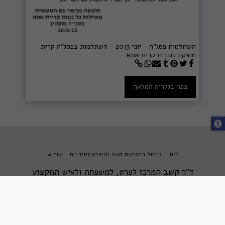
השתלמות פסג"ה - יוני 2013 - השתלמות בפסג"ה קרית
מוצקין לגננות קרית אתא
צפה בגלריה המלאה
בית
טיפול בהפרעת קשב והיפראקטיביות
עוד
ד"ר קשב המרכז לפרט, למשפחה ולאיש המקצוע
זכויות יוצרים © 2026 כל הזכויות שמורות
מטרת אתר זה על תכניו השונים הוא לספק מידע בלבד ואין לראות בהם אבחנה רפואית
ו/או חוות דעת. תכני האתר אינם מהווים בשום מקרה תחליף להתייעצות אישית עם גורם
מקצועי מוסמך. כל שימוש באתר או הסתמכות על תכניו תיעשה, איפוא, על אחריותם
הבלעדית והמלאה של המשתמשים. גלישה באתר מהווה הסכמה מצד הגולש לתנאים אלו.
|
פרטיות
|
נגישות