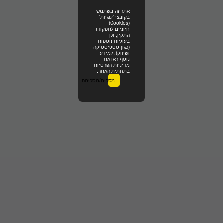
אתר זה משתמש
בקובצי 'עוגיות'
(Cookies)
חיוניים לתפקודו
התקין, וכן
בעוגיות נוספות
(כגון סטטיסטיקה
ושיווק). למידע
נוסף ראו את
מדיניות הפרטיות
בתחתית האתר.
מסכים/מסכימה