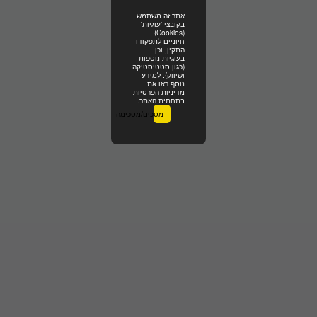
אתר זה משתמש
בקובצי 'עוגיות'
(Cookies)
חיוניים לתפקודו
התקין, וכן
בעוגיות נוספות
(כגון סטטיסטיקה
ושיווק). למידע
נוסף ראו את
מדיניות הפרטיות
בתחתית האתר.
מסכים/מסכימה