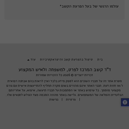
עולמו הרגשי של בעל הפרעת הקשב*
בית
טיפול בהפרעת קשב והיפראקטיביות
עוד
ד"ר קשב המרכז לפרט, למשפחה ולאיש המקצוע
זכויות יוצרים © 2026 כל הזכויות שמורות
מטרת אתר זה על תכניו השונים הוא לספק מידע בלבד ואין לראות בהם אבחנה רפואית
ו/או חוות דעת. תכני האתר אינם מהווים בשום מקרה תחליף להתייעצות אישית עם גורם
מקצועי מוסמך. כל שימוש באתר או הסתמכות על תכניו תיעשה, איפוא, על אחריותם
הבלעדית והמלאה של המשתמשים. גלישה באתר מהווה הסכמה מצד הגולש לתנאים אלו.
|
פרטיות
|
נגישות