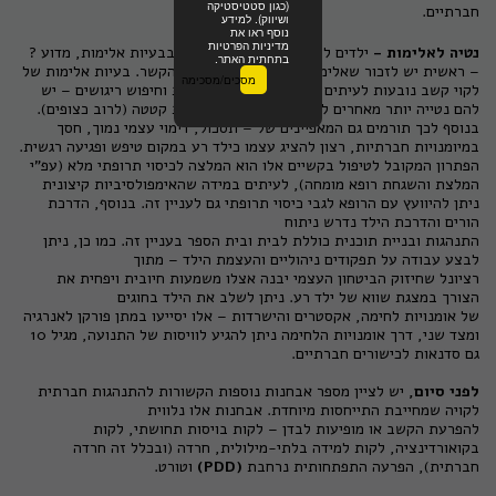
(כגון סטטיסטיקה
חברתיים.
ושיווק). למידע
נוסף ראו את
מדיניות הפרטיות
נטיה לאלימות -
ילדים לקוי קשב מסתבכים יותר בבעיות אלימות, מדוע ?
בתחתית האתר.
– ראשית יש לזכור שאלימות היא שפה שנלמדת בהקשר. בעיות אלימות של
מסכים/מסכימה
לקוי קשב נובעות לעיתים מסקרנות, אימפולסיביות וחיפוש ריגושים – יש
להם נטייה יותר מאחרים להגיע למקום בו מתרחשת קטטה (לרוב כצופים).
בנוסף לכך תורמים גם המאפיינים של – תסכול, דימוי עצמי נמוך, חסך
במיומנויות חברתיות, רצון להציג עצמו כילד רע במקום טיפש ופגיעה רגשית.
הפתרון המקובל לטיפול בקשיים אלו הוא המלצה לכיסוי תרופתי מלא (עפ"י
המלצת והשגחת רופא מומחה), לעיתים במידה שהאימפולסיביות קיצונית
ניתן להיוועץ עם הרופא לגבי כיסוי תרופתי גם לעניין זה. בנוסף, הדרכת
הורים והדרכת הילד נדרש ניתוח
התנהגות ובניית תוכנית כוללת לבית ובית הספר בעניין זה. כמו כן, ניתן
לבצע עבודה על תפקודים ניהוליים והעצמת הילד – מתוך
רציונל שחיזוק הביטחון העצמי יבנה אצלו משמעות חיובית ויפחית את
הצורך במצגת שווא של ילד רע. ניתן לשלב את הילד בחוגים
של אומנויות לחימה, אקסטרים והישרדות – אלו יסייעו במתן פורקן לאנרגיה
ומצד שני, דרך אומנויות הלחימה ניתן להגיע לוויסות של התנועה, מגיל 10
גם סדנאות לכישורים חברתיים.
לפני סיום,
יש לציין מספר אבחנות נוספות הקשורות להתנהגות חברתית
לקויה שמחייבת התייחסות מיוחדת. אבחנות אלו נלווית
להפרעת הקשב או מופיעות לבדן – לקות בויסות תחושתי, לקות
בקואורדינציה, לקות למידה בלתי-מילולית, חרדה (ובכלל זה חרדה
חברתית), הפרעה התפתחותית נרחבת
(PDD)
וטורט.