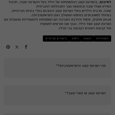
לסיכום,
בהפרעת קשב הה
תפתחות של הילד בעל ההפרעה
שונה, ועיבוד
המידע אצלו שונה וכתוצאה מכך התנהלותו החברתית
שונה. מרבית הילדים בעלי הפרעת קשב הינם גם בעלי בעיות חברתיות,
במיוחד למאובחנים בטיפוס המשולב (עם היפראקטיביות).
אבחון מוקדם, טיפול והדרכת הסביבה הם המפתחות להתמודדות מושכלת עם
הפרעת קשב אצל הילד, ובכך אנו תורמים לתפקודו
מול קבוצת השווים (קבוצת בני הגיל).
התמודדות
רגשות
ויסות
כישורים חברתיים
מהי הפרעת קשב והיפראקטיביות?*
הפרעת קשב או קשיי קשב?*