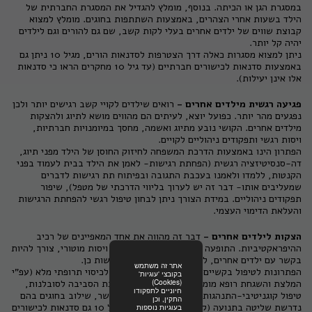
במסגרת הגן או הכיתה. בנוסף, מומלץ להגדיל את המסגרת החברתית של
הילד בשעות אחרי הצהרים, באמצעות השתתפות בחוגים. מומלץ למצוא
קבוצת שווים של ילדים אחרים בעלי לקות קשב, שם גם להורים וגם לילדים
יהיה קל יותר.
ניתן למצוא מסגרות כאלה דרך הצטרפות לסדנאות הורים, מגיל 10 ניתן גם
באמצעות סדנאות לכישורים חברתיים (עד גיל 10 מחקרים הראו כי סדנאות
אלו אינן יעילות).
פגיעה רגשית מילדים אחרים -
רואים שילדים לקויי קשב רגישים יותר ולכן
נפגעים מהר יותר. כפועל יוצא, לעיתים הם מהווים מושא לתיוג ולהצקות
מילדים אחרים. הקושי נובע מתיוג ואשמה, מחסך במיומנויות חברתיות,
ויסות רגשי ותפקודים ניהוליים לקויים.
הפתרון הינו באמצעות הדרכת המשפחה לחיזוק החוסן של הילד מפני תיוג,
דה-סנסיטיזציה רגשית (הפחתת רגישות- לאמן את הילד בבית לעמוד בפני
הקנטות, ללמדו ולאמנו בעכבת התגובה ובפיתוח תת רגישות לדברים
שמעליבים אותו- דבר זה יש לערוך בליווי הדרכתי של מטפל), שיפור
תפקודים ניהוליים. במידת הצורך ניתן לבחון טיפול רגשי להפחתת הרגישות
והעלאת הדימוי העצמי.
הצקות לילדים אחרים -
דבר זה מהווה את אחד המאפיינים של רכיב
ההיפראקטיביות. התופעה קשורה בויסות תחושתי, ויסות מוטורי, צורך להיות
בקשר עם ילדים אחרים, ללא הכלים המתאימים לעשות כן.
אתר זה משתמש
הפתרונות לטיפול בקשיים אלו הוא מעבר להמלצה לכיסוי תרופתי מלא (עפ"י
בקובצי 'עוגיות'
(Cookies)
המלצת והשגחת רופא מומחה), הדרכת הילד, הדרכת הסביבה לסובלנות,
חיוניים לתפקודו
טיפול קוגניטיבי-התנהגותי ובו מתן כלים ליצירת קשר, שילוב בחוגים בהם
התקין, וכן
נדרשת שליטה בתנועה (קראטה, קפוארה... ) ומגיל 10 גם סדנאות לכישורים
בעוגיות נוספות