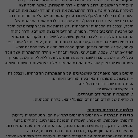
ומעניקיו הראשונים, לרוב ההורים - דרך היקשרות. כאשר הילד יוצא
למסגרת גנית הוא פוגש דרך ההתנהגות את דמות המורה/גננת ואת קבוצת
השווים (חבריו לכיתה/לגן/לשכונה). בין המסגרות יש הלימה מהותית. רוב
החברים של הילד הם גם מהגן/כיתה שלו. כדי לנתח את ההתנהגות של
הילד, ובכלל זה התנהגותו החברתית, יש לזהות את אופן הקשרים של הילד
עם ארבעת הרכיבים (הילד, המורה, ההורים וקבוצת השווים), ודרך ניתוח
ההתנהגות שלו, ניתן לעבוד באופן משולב על שיפור התפקוד ההתנהגותי
בתחומים שונים.הפרעת הקשב וההתנהגות החברתית, עומדות כל אחת בפני
עצמה, אך יש הלימה ביניהן. מתוך הבנה של חמשת צירי ההתפתחות-
הפיזי-מוטורי, שפתי, קוגניטיבי, רגשי וחברתי – מהלך ההתפתחות אצל וולד
בעל לקות קשב בהכרח שונה מהתפתחותו של וולד ללא לקות קשב, מכיוון
שמוחו מפרש באופן שונה את המידע המועבר אליו באמצעות חמשת החושים.
קיימים מספר
מאפיינים שמשפיעים על ההתפתחות החברתית
, ובכלל זה
– תקינות בהתפתחות בארבעת הצירים האחרים:
א. מזג ותורשה- רכיבים מולדים.
ב. היקשרות ראשונית.
ג. התפתחות ה
תפקודים הניהולים
.
ד. קריאה של קודים חברתיים וכפועל יוצא, בקרת התנהגות.
דילמות חברתיות שכיחות
בדידות חברתית -
הגורמים התורמים לתחושה הם: הסטיגמטיות (דיעות
קדומות) שבלקות, האשמה, העמידות הנמוכה בפני תיוג, ניתוקים ברצף
המחשבה, נתק בין המחשבה וההתנהגות, התנהגות בלתי תואמת.התמודדות
עם אלו כוללת אבחון מוקדם, הדרכת הסביבה החינוכית, עבודה
קוגניטיבית-התנהגותית על
תפקודים ניהולים
, העצמה דרך תפקיד משמעותי