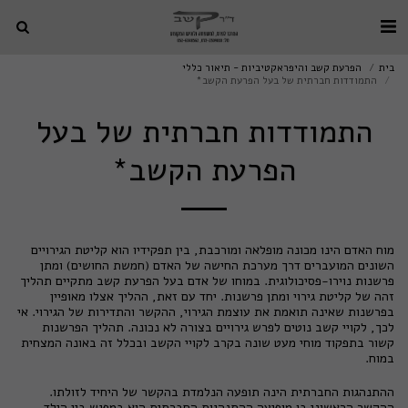
בית
הפרעת קשב והיפראקטיביות - תיאור כללי
התמודדות חברתית של בעל הפרעת הקשב*
התמודדות חברתית של בעל
הפרעת הקשב*
מוח האדם הינו מכונה מופלאה ומורכבת, בין תפקידיו הוא קליטת הגירויים
השונים המועברים דרך מערכת החישה של האדם (חמשת החושים) ומתן
פרשנות נוירו-פסיכולוגית. במוחו של אדם בעל הפרעת קשב מתקיים תהליך
זהה של קליטת גירוי ומתן פרשנות. יחד עם זאת, ההליך אצלו מאופיין
בפרשנות שאינה תואמת את עוצמת הגירוי, ההקשר והתדירות של הגירוי. אי
לכך, לקויי קשב נוטים לפרש גירויים בצורה לא נכונה. תהליך הפרשנות
קשור בתפקוד מוחי מעט שונה בקרב לקויי הקשב ובכלל זה באונה המצחית
במוח.
ההתנהגות החברתית הינה תופעה הנלמדת בהקשר של היחיד לזולתו.
ההקשר הראשוני בו מופיעה ההתנהגות החברתית הוא במפגש בין הילד