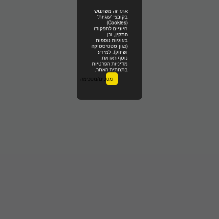
אתר זה משתמש
בקובצי 'עוגיות'
(Cookies)
חיוניים לתפקודו
התקין, וכן
בעוגיות נוספות
(כגון סטטיסטיקה
ושיווק). למידע
נוסף ראו את
מדיניות הפרטיות
בתחתית האתר.
מסכים/מסכימה