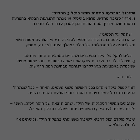
הטיפול בהפרעה בויסות חושי כולל 3 ממדים:
1. ארגון סביבה מחדש. מרפא בעיסוק או מנתח התנהגות הבקיא בהפרעה
בויסות חושי מדריך את ההורים והגן לארגן עבור הילד סביבה
שתקל על תסמיניו.
2. הדרכה לסביבה. ההדרכה תספק לסביבה ידע על הפרעת ויסות חושי
והשלכותיה על התנהלותו של הילד במהלך היום. לצד זה, תספק
כלים להקל על הילד במעברים ושינויים באמצעות תיווך מותאם.
3. טיפול בילד בהתערבות שנקראת דיאטה סנסורית. זוהי שיטת טיפול
שמלמדת באמצעות מגע לקרבו לנורמה מבחינת רמת הרגישות
לסביבה.
רצוי לטפל בילד מוקדם ככל האפשר משני טעמים. האחד – ככל שנתחיל
התערבות בגיל צעיר נפחית ההסתברות להופעת קשיים רגשיים
שנובעים מקשיי הסתגלות של הילד, שהם תוצאה של חוסר ויסות. השני –
ילדים צעירים (עד גיל 7) משתפים יותר פעולה בתהליך הטיפול.
טיפול מוקדם יכול להביא לשיפור משמעותי בתפקוד הילד, ולעיתים אף
להחלמה מלאה.