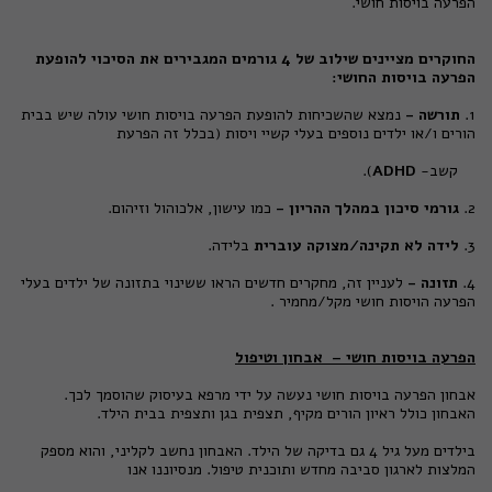
הפרעה בויסות חושי.
החוקרים מציינים שילוב של 4 גורמים המגבירים את הסיכוי להופעת
הפרעה בויסות החושי:
1.
תורשה -
נמצא שהשכיחות להופעת הפרעה בויסות חושי עולה שיש בבית
הורים ו/או ילדים נוספים בעלי קשיי ויסות (בכלל זה הפרעת
קשב-
ADHD
).
2.
גורמי סיכון במהלך ההריון -
כמו עישון, אלכוהול וזיהום.
3.
לידה לא תקינה/מצוקה עוברית
בלידה.
4.
תזונה -
לעניין זה, מחקרים חדשים הראו ששינוי בתזונה של ילדים בעלי
הפרעה הויסות חושי מקל/מחמיר .
הפרעה בויסות חושי – אבחון וטיפול
אבחון הפרעה בויסות חושי נעשה על ידי מרפא בעיסוק שהוסמך לכך.
האבחון כולל ראיון הורים מקיף, תצפית בגן ותצפית בבית הילד.
בילדים מעל גיל 4 גם בדיקה של הילד. האבחון נחשב לקליני, והוא מספק
המלצות לארגון סביבה מחדש ותוכנית טיפול. מנסיוננו אנו