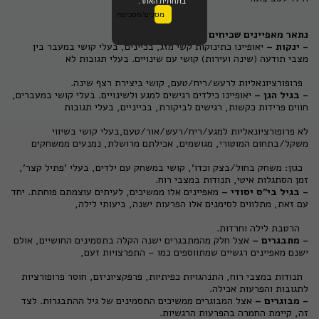
בתחתית האתר.
מסכים/מסכימה
נתאר מאפיינים שכיחים לפי קבוצות גיל:
- ינקות –
יאופיינו כתינוקות קשי מזג, בכיינים, בעלי קושי במעבר בין
מצבי תודעה (שינה ועירות) קושי עם שינויים. בעלי תגובות לא
פרופורציונאליות לרעש/ריח/טעם, קושי ביצירת רצף שינה.
-
בגיל הגן –
יאופיינו כילדים רגישים למגע ולשינויים. בעלי קושי במעברים,
חווים פרידות כקשות, רגישים לביקורת, בכייניים, בעלי תגובות
לא פרופורציונאליות למגע/ריח/רעש/אור/טעם,בעלי קושי בשיווי
משקל/בתחום המוטורי, מגושמים, אכילתם מרושלת, נמנעים ממשחקים
כגון: משחק בחול/בצק וכדו', קושי במשחק עם ילדים, בעלי 'פתיל קצר',
זמן הסתגלות איטי, תנודות במצבי רוח.
-
בגיל בי"ס יסודי
–
מאפיינים אלו ממשיכים, לעיתים עוצמתם פוחתת. יחד
עם זאת, מתלווים לסימנים אלו הפרעות ישנה, ביעותי לילה,
הרטבת לילה וחרדות.
-
מתבגרים –
אצל חלק מהמתבגרים ישנה הקלה בתסמינים החושיים, אולם
ישנם מאפיינים רגשיים שמתווספים כמו – התפרצויות זעם,
תנודות במצבי רוח, התנהגויות כפיתיות, פרפקציוניזם, חוסר פרופורציות
לתגובות והפרעות אכילה.
-
מבוגרים –
אצל המבוגרים ממשיכים התסמינים של גיל ההתבגרות. לצד
זה, קיימת החמרה בהפרעות הרגשיות.