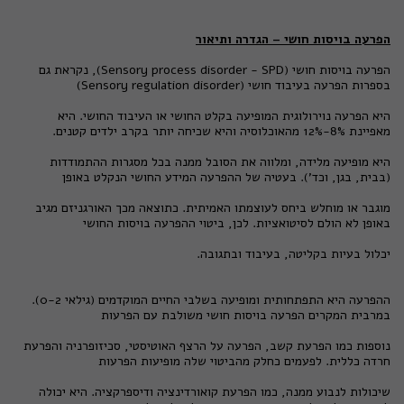
הפרעה בויסות חושי – הגדרה ותיאור
הפרעה בויסות חושי (
Sensory process disorder - SPD
), נקראת גם
בספרות הפרעה בעיבוד חושי (
Sensory regulation disorder
)
היא הפרעה נוירולוגית המופיעה בקלט החושי או העיבוד החושי. היא
מאפיינת 8%-12% מהאוכלוסיה והיא שכיחה יותר בקרב ילדים קטנים.
היא מופיעה מלידה, ומלווה את הסובל ממנה בכל מסגרות ההתמודדות
(בבית, בגן, וכד'). בעטיה של ההפרעה המידע החושי הנקלט באופן
מוגבר או מוחלש ביחס לעוצמתו האמיתית. כתוצאה מכך האורגניזם מגיב
באופן לא הולם לסיטואציות. לכן, ביטוי ההפרעה בויסות החושי
יכלול בעיות בקליטה, בעיבוד ובתגובה.
ההפרעה היא התפתחותית ומופיעה בשלבי החיים המוקדמים (גילאי 0-2).
במרבית המקרים הפרעה בויסות חושי משולבת עם הפרעות
נוספות כמו הפרעת קשב, הפרעה על הרצף האוטיסטי, סכיזופרניה והפרעת
חרדה כללית. לפעמים כחלק מהביטוי שלה מופיעות הפרעות
שיכולות לנבוע ממנה, כמו הפרעת קואורדינציה ודיספרקציה. היא יכולה