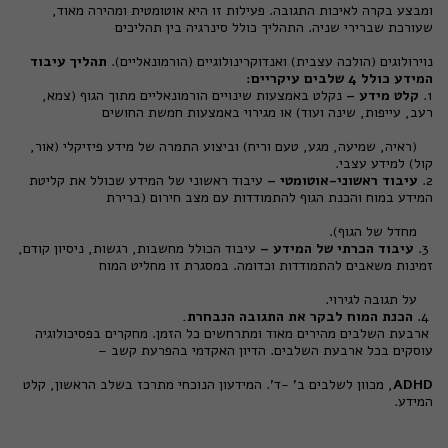
ומבצע בקרה לאיכות התגובה. פעילות זו היא אוטומטית ומהירה מאוד,
שעורכת שברירי שניה. התהליך כולל סינרגיה בין תהליכים
נוירולוגים (הולכה עצבית) ואנדוקרינולוגיים (הורמונאליים).
תהליך עיבוד
המידע כולל 4 שלבים עיקריים:
1.
קלט מידע –
נקלט באמצעות שינויים הורמונאליים מתוך הגוף (צמא,
רעב, עייפות, שינה ועוד) או מגירוי באמצעות חמשת החושים
(ראיה, שמיעה, מגע, טעם וריח) וביצוע התמרה של מידע פיזיקלי (אור,
קול) למידע עצבי.
2.
עיבוד ראשוני-אוטומטי –
עיבוד ראשוני של המידע שכולל את קליטת
המידע במוח והכנת הגוף להתמודדות עם מצב חירום (ברירת
מחדל של הגוף).
3.
עיבוד הכרתי של המידע –
עיבוד הכולל מחשבות, רגשות, ניסיון קודם,
זמינות משאבים להתמודדות וכדומה. במסגרת זו מחליט המוח
על תגובה לגירוי.
4.
הכנת המוח לבקר את התגובה הנבחרת.
ארבעת השלבים מהירים מאוד ומתרחשים כל הזמן. מחקרים בפסיכולוגיה
עוסקים בכל ארבעת השלבים. הדיון האקדמי בהפרעת קשב –
ADHD
, מכוון לשלבים ב' -ד'. המידעון הנוכחי מתרכז בשלב הראשון, קלט
המידע.