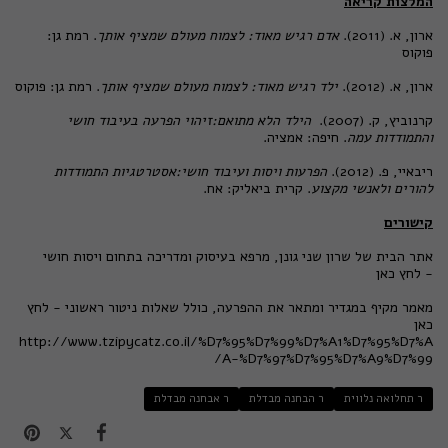
המלצות קריאה
ארון, א. (2011).
אדם רגיש מאוד: לצמוח מעולם שמציף אותך
. רמת גן:
פוקוס
ארון, א. (2012).
ילד רגיש מאוד: לצמוח מעולם שמציף אותך
. רמת גן: פוקוס
קרנוביץ, ק. (2007).
הילד הלא מתואם:זיהוי הפרעה בעיבוד חושי
והתמודדות עמה
. חיפה: אמציה.
ריבאיי, פ. (2012).
הפרעות ויסות ועיבוד חושי:אסטרטגיות התמודדות
להורים ולאנשי מקצוע
. קרית ביאליק: אח.
קישורים
אתר הבית של שרון שני גונן, מרפא בעיסוק ומדריכה בתחום ויסות חושי
-
לחץ כאן
מאמר מקיף במגדיר ומתאר את ההפרעה, כולל שאלות ניטור ראשוני -
לחץ
כאן
http://www.tzipycatz.co.il/%D7%95%D7%99%D7%A1%D7%95%D7%A
A-%D7%97%D7%95%D7%A9%D7%99/
ר תחלואה נלווית
ר הבחנה מבדלת
ר אבחנה מבדלת