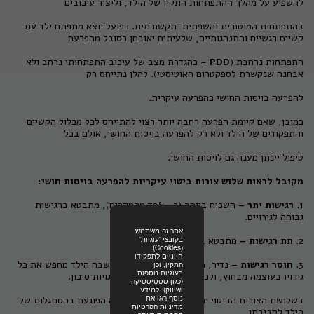
להשפיע על מהלך ההתפתחות התקין של הילד, וליצור עיכובים
בהתפתחות המוטורית והשפתית-תקשורתית. כפועל יוצא מתפתח ילד עם
קשיים רגשיים והתנהגותיים, שלעיתים יאובחן כסובל מהפרעת
התפתחות נרחבת (
PDD
– כהגדרת מצב של עיכוב התפתחותי נרחב ולא
אבחנה שנקשרת לספקטרום האוטיסטי). להלן נתייחס רק
להפרעה בויסות החושי כהפרעה עיקרית.
כמובן, שאם קיימת הפרעה רחבה יותר רצוי להתייחס לכל מכלול הקשיים
והתפקודים של הילד ולא רק להפרעה בויסות החושי, אולם בכל
טיפול יינתן מענה גם לויסות החושי.
מקובל לראות שלוש צורות ביטוי עיקריות להפרעה בויסות חושי:
1.
רגישות יתר –
השכיח ביותר (כ- 70% מהמקרים), מתבטא ברגישות
גבוהה לגירויים.
אתר זה משתמש
בקובצי 'עוגיות'
2.
תת רגישות –
מתבטא ברגישות נמוכה לגירויים.
(Cookies)
חיוניים לתפקודו
3.
חוסר רגישות –
נדיר, מתבטא בהפרעה בויסות שבה הילד מחפש את כל
התקין, וכן
בעוגיות נוספות
גירויו בעוצמה מבחוץ, ולכן הפרעה זו כוללת התנהגויות סיכון.
(כגון סטטיסטיקה
ושיווק). למידע
נוסף ראו את
בשלושת הצורות הביטוי יכול להיות דומה – מצוקה הפוגעת בהסתגלות של
מדיניות הפרטיות
הילד לסביבתו.