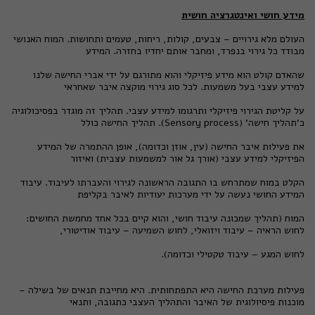
מידע חושי ואינטגרציה חושית
העולם מלא גירויים – צבעים, קולות, ריחות, טעמים ותחושות. המוח האנושי
מבודד כל גירוי בנפרד, ומחבר אותם יחדיו בחזרה. המידע
שהאדם קולט הוא מידע פיזיקלי והוא מתורגם על ידי אברי החישה שלנו
למידע עצבי בעל משמעות. לכל סוג גירוי מוקצה איבר שאחראי
על קליטת הגירוי פיזיקלי ותרגומו למידע עצבי. תהליך זה מוגדר בפסיכולוגיה
כ'תהליך חישה' (
Sensory process
). תהליך החישה כולל
את פעילות איבר החישה (עין, אוזן וכדומה), אופן ההתמרה של המידע
הפיזיקלי למידע עצבי (אורך גל אור למשמעות עצבית) ואיזור
הקלט במוח שמתרחש בו התגובה הראשונה לגירוי והעברתו לעיבוד. עיבוד
המידע החושי נעשה על ידי מערכות יעודיות לאיבר בקליפת
המוח (תהליך שמכונה עיבוד חושי, והוא קיים בכל אחד מחמשת החושים:
לחוש הראיה – עיבוד ויזואלי, לחוש השמיעה – עיבוד אודיטורי,
לחוש המגע – עיבוד טקטילי וכדומה).
פעילות מערכת החישה היא התפתחותית. היא מחייבת תנאים של בשילה –
מוכנות פיסיולוגית של האיבר והתהליך העצבי כתגובה, ותנאי