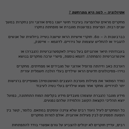
אטיולוגיה – למה היא מתרחשת
?
מחקרים מראים שלהפרעה בעיבוד חושי ישנו בסיס אורגני והן נחקרות במשך
שנים רבות. הפרעות בפרשנות מוגברת או מופחתת נחקרו
כברבשנות ה – 60. חוקרי אישיות הראו שישנה נטייה ביולוגית של אנשים
להגביר או להחליש עוצמות של גירויים. לדוגמא – אייסנק,
בעבודותיו תיאר אורגניזם בעל נטייה לאקסטרוברטיות (הגברה) או
אינטרוברטיות (הפחתה). דוגמא נוספת, פיטרי ערכה מחקרים בנושא
הערכת כאב וזיהתה פרופיל אורגני של מגבירים או מפחיתים. מחקרים
נוירו-פסיכולוגים חדשים הראו שילדים בעלי הולכה חשמלית עורית
(מדד המתאר את פעילות מערכת העצבים האוטונומית) מאופיינים ברגישות
יתר לגירויים. מחקר אחר מצא שילדים בעלי נטיה לעיבוד
מידע מוגבר (הגברת עוצמה) מעבדים מידע בקליפת המוח התחתונה, כפועל
יוצא תהליכי הקצאת הקשב והלמידה שלהם נפגעים.
כל המחקרים לעיל (ועוד רבים שלא צוינו) עוסקים במתאם. כלומר, קשר בין
הופעת תסמינים לבין פעילות אורגנית. אולם למרות מחקרים
רבים, עדיין חוקרים לא יכולים להצביע על גורם אפשרי בודד להתפתחות