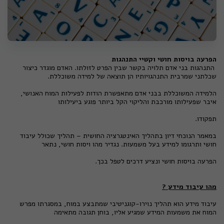
הפרעה בויסות חושי וקשיי התנהגות
התנהגות בני אדם תלויה בקשר שבין הפרט לזולתו. האדם מוגדר כיצור
שכלתני שמרבית התנהגויותיו הן תוצאה של למידה משוכללת.
הלמידה המשוכללת בבני אדם מתאפשרת הודות לפעילות המוח האנושי,
איבר שפעילותו מורכבת והליקוי הקל ביותר פוגע ביעילותו
תפקודו.
במאמר הנוכחי דיון בתהליך האינטגרציה החושית – תהליך שכולל עיבוד
חושי ותרגומו למידע בעל משמעות. נגדיר מהו ויסות חושי, נתאר
הפרעה בויסות חושי ונציע דרכים לטפל בכך.
מהו עיבוד מידע ?
עיבוד מידע הוא תהליך נוירו-קוגניטיבי שמתבצע במוח, במסגרתו מפרש
המוח את משמעות המידע שמגיע אליו, בוחן תגובה מתאימה