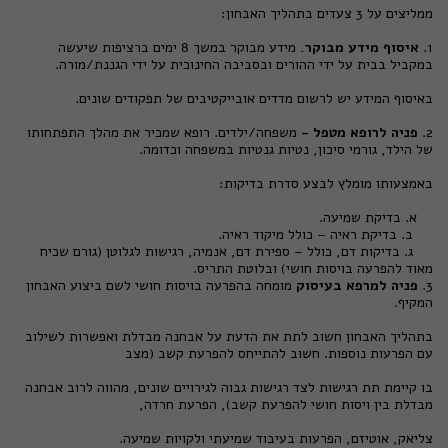
ממליצים על 3 צעדים בתהליך האבחון:
1.
איסוף מידע מבוקר.
מידע מבוקר במשך 8 ימים ברציפות שיעשה
במקביל בבית על ידי ההורים ובסביבה החינוכית על ידי הגננת/מורה.
באיסוף המידע יש לרשום מדדים אובייקטיבים של תפקודים שונים.
2.
פניה לרופא מטפל -
משפחה/ילדים. רופא שמכיר את מהלך התפתחותו
של הילד, גורמי סיכון, נטיות גנטיות במשפחה וכדומה.
באמצעותו מומלץ לבצע סדרת בדיקות:
א. בדיקת שמיעה.
ב. בדיקת ראיה – כולל מיקוד ראיה.
ג. בדיקות דם, כולל – ספירת דם, אנמיה, רגישות לגלוטן (גורם שכיח
מאוד להפרעה בויסות חושי) ובלוטת התריס.
3.
פניה למרפא בעיסוק
מומחה בהפרעה בויסות חושי לשם ביצוע האבחון
המקיף.
בתהליך האבחון חשוב לתת את הדעת על אבחנה מבדלת ואפשרות לשילוב
עם הפרעות נוספות. חשוב להתייחס להפרעת קשב (מצב
בו קיימת תת רגישות לצד רגישות גבוה לגירויים שונים, מהווה לרוב אבחנה
מבדלת בין ויסות חושי להפרעת קשב), הפרעת חרדה,
צליאק, אוטיזם, הפרעות בעיבוד שמיעתי ולקויות שמיעה.