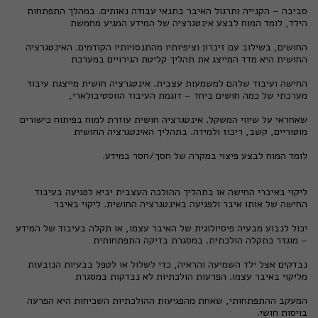
סביבה – הקנייה ותרגול האיבר בתנאי עבודה נאותים. במהלך התפתחות
הילד, לומד המוח לבצע אינטגרציה של המידע המגיע מחמשת
החושים, בשילוב עם זיכרון וציפיותיו מהתנסויותיו הקודמים. האינטגרציה
החושית היא מדד המייצג את תהליך קליטת הגירויים במערכת
החישה ועיבוד שלהם למשמעות עצבית. אינטגרציה חושית מייצגת עיבוד
מערכתי של כמה חושים ביחד – דוגמת העיבוד הווסטיבולארי,
שאחראי על שיווי המשקל. אינטגרציה חושית עוזרת למוח בפיתוח כישורים
מוטוריים, קשב, ריכוז ולמידה. בתהליך האינטגרציה החושית
לומד המוח לבצע פיצוי במקרה של חסך/חסר במידע.
ליקוי באיברי החישה או בתהליך ההולכה העצבית יביא לפגיעה בעיבוד
החישה של אותו איבר ולפגיעה באינטגרציה החושית. ליקוי באיבר
יכול לנבוע מבעיה פיסיולוגית של האיבר עצמו, או תקלה בעיבוד של המידע
– מוגדר כתקלה הולכתית. במסגרת בדיקה התפתחותית
נבדקים אצל ילד השמיעה והראיה, כדי לשלול או לטפל בבעיות הנובעות
מליקוי באיבר עצמו. הפרעות הולכתיות לא נבדקות במסגרת
המעקב ההתפתחותי, שאחת מהפגיעות ההולכתיות השכיחות היא הפרעה
בויסות חושי.