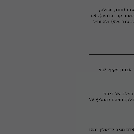
ות (חום, תנועה,
וטוריקה וכדומה). אם
תפתחות הילד (בסבסוד מלא) ולהתחיל
אבחון מקיף. שתי
, במצב של ריבוי
בעקבותיהם להמליץ על
האדם מגיב לריטלין ומהו