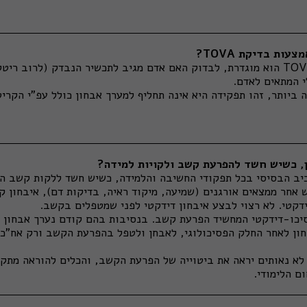
ות בדיקת TOVA?
מטרתה של בדיקת ה-TOVA הוא מוגדרת, לבדוק האם אדם מגיב לתכשיר הנבדק (לרוב ר
י המתאים לאדם.
ביותר, זהו תפקידה היא אינה תחליף למערך אבחון כולל עפ"י הקרי
ן, כשיש חשד להפרעת קשב ולקויות למידה?
יב הבסיסי בכל תפקודי החשיבה והלמידה, כשיש חשד ללקות קשב ה
 אחר ממצאים אורגנים (שמיעה, מיקוד ראיה, בדיקות דם), איבחון ק
דקטי. לא רצוי לבצע איבחון דידקטי לפני שמטפלים בקשב.
סיכו-דידקטי המחשיד הפרעת קשב. בנסיבות בהם קודם נערך אבחון ז
ון לאחר החלק הפסיכולוגי, לאבחן ולטפל בהפרעת הקשב ורק אח"כ 
לא נאותים יראה את ביטוייה של הפרעת הקשב, והכלים להוראה מתקנ
ם הלימודי.