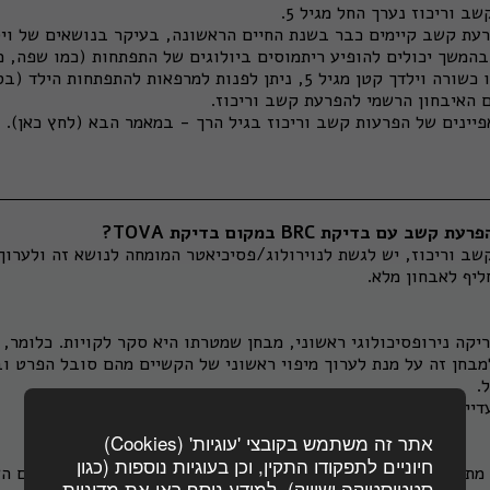
 וריכוז נערך החל מגיל 5.
רעת קשב קיימים כבר בשנת החיים הראשונה, בעיקר בנושאים של ויס
 בהמשך יכולים להופיע ריתמוסים ביולוגים של התפתחות (כמו שפה, מ
אתם חשים, שמשהו אינו כשורה וילדך קטן מגיל 5, ניתן לפנות למרפאות לה
 האיבחון הרשמי להפרעת קשב וריכוז.
פיינים של הפרעות קשב וריכוז בגיל הרך - במאמר הבא (
לחץ כאן
).
עם בדיקת BRC במקום בדיקת TOVA?
ב וריכוז, יש לגשת לנוירולוג/פסיכיאטר המומחה לנושא זה ולערוך 
ליף לאבחון מלא.
מבחן סריקה נירופסיכולוגי ראשוני, מבחן שמטרתו היא סקר לקויות. כלומר
למבחן זה על מנת לערוך מיפוי ראשוני של הקשיים מהם סובל הפרט ו
.
עדיין אין למבחן זה דרגות נורמה מקובלות לגבי הפרעות קשב.
אתר זה משתמש בקובצי 'עוגיות' (Cookies)
חיוניים לתפקודו התקין, וכן בעוגיות נוספות (כגון
הוא מבחן מתוך מערך אבחון כולל של הפרעת קשב וריכוז. המבחן בודק האם 
סטטיסטיקה ושיווק). למידע נוסף ראו את מדיניות