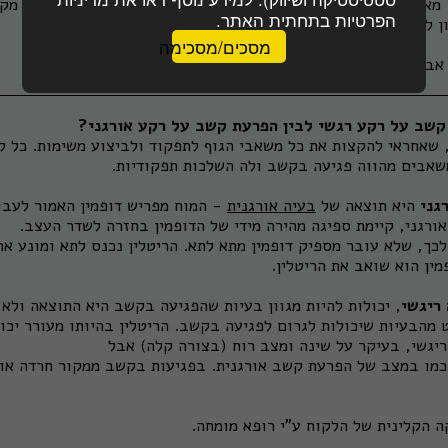
 מאבחן מיומן יכול לעשות שימוש במבחן זה, לחיזוק אבחנה. בכל מק
הפרטיות בתחתית האתר.
מסכים/מסכימה
 אבחוני תקין -
לחץ כאן
.
קשב על רקע רגשי לבין הפרעת קשב על רקע אורגני?
, שאחראי להקצות את כל משאבי הגוף לתפקוד ולביצוע משימות. כל ל
אבים מהווה פגיעה בקשב ולה השלכות תפקודיות.
גני
היא תוצאה של
בעיה אורגנית
- המוח מפריש דופמין האמור לעבו
רגני, קיימת ספיגה מהירה מידי של הדופמין בחזרה לשדר העצב.
כך, שלא עובר מספיק דופמין מתא לתא. הריטלין נכנס לתא ומונע את
ין הוא שואב את הריטלין.
ריגשי
, יכולות להיות מגוון בעיות שהפגיעה בקשב היא התוצאה ולא ה
ט מהבעיות שיכולות לגרום לפגיעה בקשב. הריטלין בהיותו מעורר יכו
ריגשי, בעיקר על שינה ומצב רוח (בצורה קלה) אבל
 כמו במצב של הפרעת קשב אורגנית. בפגיעות בקשב ממקור חרדה או 
ה הקלינית של הלקוח ע"י רופא מומחה.