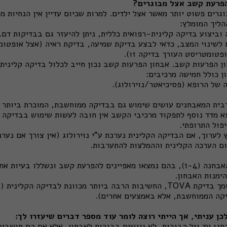
הפרעת קשב אצל מבוגרים?
גרים פשוט יותר מאשר אצל ילדים. למרות שכיום עדיין אין הנחיות 
הליך המומלץ:
וביצוע בדיקה קלינית-רפואית כללית, ניתן להיעזר גם בבדיקות דם.
 לשינוי המצב, כדאי לבצע בדיקת שמיעה, בדיקת ראיה (אצל אופטומ
ופטומטריסט העורך בדיקה זו).
ן הפרעות קשב. אבחון הפרעות קשב נכון חייב לכלול בדיקה קלינית
ון כולל חמישה מרכיבים:
נת לרופא מדד נוסף לתפקוד מרכיבי הקשב אין חובה לעשות שימוש בבדיקה
יפול התרופתי.
שילוב ארבעת מרכיבי האבחנה (1-4), בהם נמצאו מאפיינים להפרעת קשב ונשללו 
ימנות האבחון.
לא ניתן לאבחן רק על סמך בדיקת TOVA, החשיבות הרבה ביותר מכוונת לבדיקה
קה הממוחשבת, אלא באמצעים אחרים).
ן עניתי, אך הייתי רוצה לומר עוד מספר דברים שיעזרו לך:
חנו עד גיל הבגרות, לא ניגשים בבגרות לאבחון, אלא אם הם חושבים