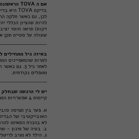
אם ה TOVA הראשונה תקינה, למה לעשות את החלק השני ?
בדיקת
TOVA
היא בדיק
לכן, גם כאשר חלקה הרא
דקות) תראה חוסר יציבו
שעולה על סטיית תקן אחת ( לפחות 8 נקודות) ניתן
באיזה גיל מתחילים ל
מטפלים נקודתית.
יש לי הרגשה שבחלק השני של בדיקת ה-TOVA, הייתה
קיימות 4 אפשרויות המתאימות למצב אותו חווית (היות ואין לך את תוצאות הבדיקה ביד):
א. פער בין תפיסה
סובי
לא בהכרח התאימו להרג
ב. בעיה של מינון - ש
ג. הילד לא מגיב לריטל