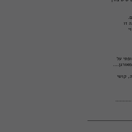
.
 זו
י
פתי על
ורגן....
, קושי
........