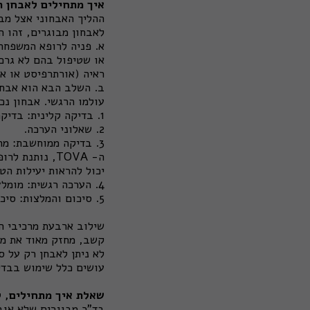
איך מתחילים לאבחן 
ההליך האבחוני אצל מבו
לאבחון מבוגרים, זהו ה
א. פניה לרופא המשפחה 
או שטיפול בהם לא גרם
ראיה (אורתרפיסט או א
ב. השלב הבא הוא אבחו
עולמו הרגשי. אבחון נכ
1. בדיקה קלינית: בדיקה של הרופא (פסיכיאטר/נוירולוג).
2. שאלוני הערכה.
ה- TOVA, נות
יכול להראות יעילות הט
4. הערכה רגשית: מומלץ לערוך, אם הבדיקה הקלינית נערכת ע"י נוירולוג (אין צורך אם נערכה ע"י פסיכיאטר).
5. סיכום והמלצות: סיכום הערכה הקלינית וההמלצות להתערבות.
קשב, מחזק מאוד את מה
עושים כלל שימוש בבדי
שאלת איך מתחילים, לכ
בד"כ מבוגרים שלא אוב