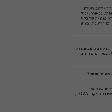
ר (לרוב ריטלין).
תי. לכאורה, יכול
להיות שהציון הכללי יהיה תקין, אבל עיון בארבעת המדדים לאורך ארבעת חלקי הבדיקה (מדידה פנימית של כל 5
עם הריטלין, בציון
עיתים נצפים כבר בגיל 3-4, על פי רוב הפרעת קשב מאובחנת רק
לאחר גיל 5. גם כאשר רואים היפראקטיביות בילדות המוקדמת, אין לבצע אבחנה מתחת לגיל 5. במקרים מיוחדים
ראות את המצב
האובייקטיבי של הבדיקה לא ניתן לדעת. מחקרים בנושא מלמדים כי התוצאות של אנשים שערכו בדיקות TOVA,