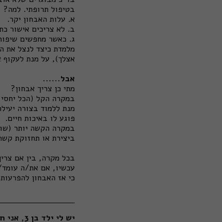
בטיפול תרופתי. למה?
א. עלות האבחון יקר.
ב. לא צריכים אישור כת
ג. כאשר מחפשים שיפור
מלמדת כיצד לנצל את ה
אצלך), על מנת לעקוף א
אבל......
מתי כן צריך אבחון?
במקרה הקל (הכל יחסי 
מנת ללמוד בצורה יעילה
פוגע לו באיכות חיים.
במקרה הקשה יותר (שוב
ביצירת או תחזוקת קשרים
בכל מקרה, בין אם צריך
עכשיו, אם את/ה עומד/ת 
כי אז האבחון להפרעות
יש לי ילד בן 3, אני חושדת שיש לו הפרעת קשב, מאיזה גיל אפשר להתחיל לאבחן?