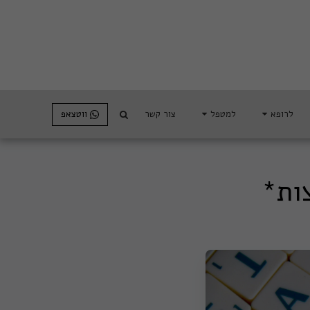
צור קשר
ווטצאפ
לרופא
למטפל
ות*